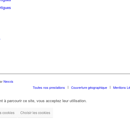
rtigues
e
par
Nexxis
Toutes nos prestations
Couverture géographique
Mentions L
t à parcourir ce site, vous acceptez leur utilisation.
es cookies
Choisir les cookies