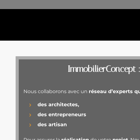
ImmobilierConcept :
Nous collaborons avec un
réseau d’experts qu
des architectes,
des entrepreneurs
des artisan
Pour assurer la
réalisation
de votre
projet
. No