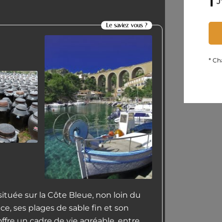
J
Le saviez vous ?
* Ch
tuée sur la Côte Bleue, non loin du
ce, ses plages de sable fin et son
ffre un cadre de vie agréable, entre