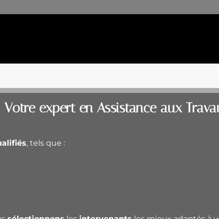
 Votre expert en Assistance aux Trava
alifiés
, tels que :
us
sélectionnons
les
intervenants
les mieux adaptés à v