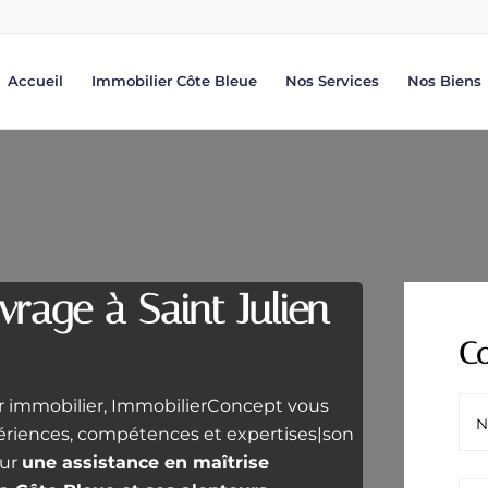
Accueil
Immobilier Côte Bleue
Nos Services
Nos Biens
vrage à Saint Julien
Co
ur immobilier, ImmobilierConcept vous
périences, compétences et expertises|son
our
une assistance en maîtrise