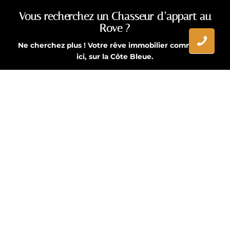
Vous recherchez un Chasseur d’appart au
Rove ?
Ne cherchez plus ! Votre rêve immobilier commence
ici, sur la Côte Bleue.
Contactez-nous
Tel : 07 86 25 91 21
Toutes nos
Couverture
Mentions Légales
prestations
géographique