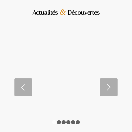
&
Actualités
Découvertes
Les étapes clés d’un mandat
immobilier réussi
Suivant
LIRE LA SUITE
1
2
3
4
5
6