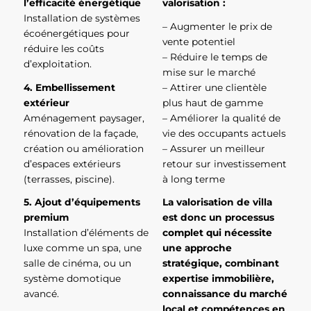
l’efficacité énergétique
valorisation :
Installation de systèmes
– Augmenter le prix de
écoénergétiques pour
vente potentiel
réduire les coûts
– Réduire le temps de
d’exploitation.
mise sur le marché
4. Embellissement
– Attirer une clientèle
extérieur
plus haut de gamme
Aménagement paysager,
– Améliorer la qualité de
rénovation de la façade,
vie des occupants actuels
création ou amélioration
– Assurer un meilleur
d’espaces extérieurs
retour sur investissement
(terrasses, piscine).
à long terme
5. Ajout d’équipements
La valorisation de villa
premium
est donc un processus
Installation d’éléments de
complet qui nécessite
luxe comme un spa, une
une approche
salle de cinéma, ou un
stratégique, combinant
système domotique
expertise immobilière,
avancé.
connaissance du marché
local et compétences en