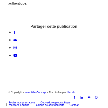
authentique.
Partager cette publication
© Copyright -
ImmobilierConcept
- Site réalisé par
Nexxis
Toutes nos prestations
Couverture géographique
Mentions Légales
Politique de confidentialité
Contact