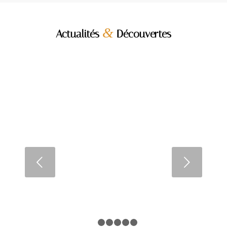
&
Actualités
Découvertes
Pourquoi l’immobilier est-il un
excellent choix
d’investissement ?
Suivant
LIRE LA SUITE