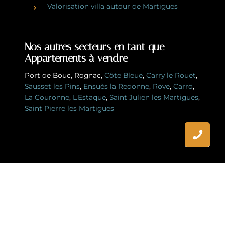
Valorisation villa autour de Martigues
Nos autres secteurs en tant que
Appartements à vendre
Port de Bouc
,
Rognac
,
Côte Bleue
,
Carry le Rouet
,
Sausset les Pins
,
Ensuès la Redonne
,
Rove
,
Carro
,
La Couronne
,
L’Estaque
,
Saint Julien les Martigues
,
Saint Pierre les Martigues