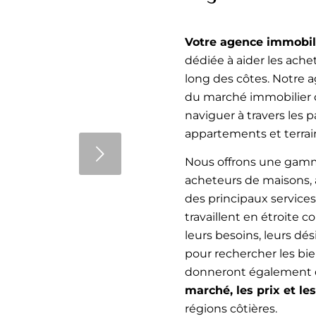
Votre agence immobili
dédiée à aider les ache
es pour réussir
long des côtes. Notre 
du marché immobilier c
e pour préparer
naviguer à travers les p
leur les points
appartements et terrain
rayant, le home
t
potentiels et
Nous offrons une gamm
t article, nous
acheteurs de maisons, 
tielles…
des principaux services
travaillent en étroite 
leurs besoins, leurs dés
pour rechercher les bie
donneront également d
marché, les prix et le
4
5
6
régions côtières.