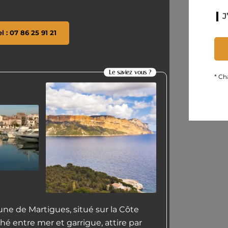
J
el : 07 86 25 91 21
Le saviez vous ?
* Ch
e de Martigues, situé sur la Côte
hé entre mer et garrigue, attire par