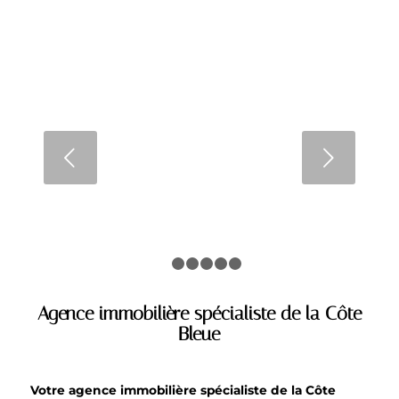
Mise en scène réussie :
comment valoriser chaque
pièce de votre maison
Suivant
LIRE LA SUITE
1
2
3
4
5
6
Agence immobilière spécialiste de la Côte
Bleue
Votre agence immobilière spécialiste de la Côte