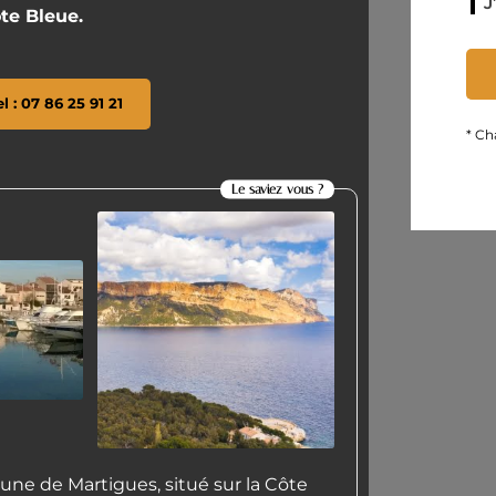
J
te Bleue.
el : 07 86 25 91 21
* Ch
Le saviez vous ?
ne de Martigues, situé sur la Côte