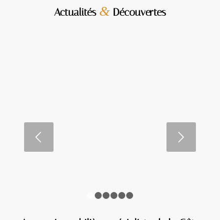
&
Actualités
Découvertes
La valorisation immobilière :
stratégies pour augmenter la
valeur de votre maison
Suivant
LIRE LA SUITE
1
2
3
4
5
6