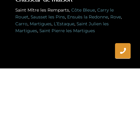
Saint Mître les Remparts
,
Côte Bleue
,
Carry le
Rouet
,
Sausset les Pins
,
Ensuès la Redonne
,
Rove
,
Carro
,
Martigues
,
L’Estaque
,
Saint Julien les
Martigues
,
Saint Pierre les Martigues
Vous recherchez un Chasseur de maison à
La Couronne ?
Ne cherchez plus ! Votre rêve immobilier commence
ici, sur la Côte Bleue.