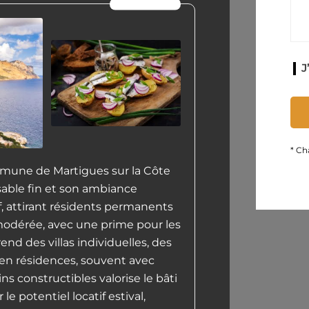
Le saviez vous ?
J
* Ch
mmune de Martigues sur la Côte
sable fin et son ambiance
if, attirant résidents permanents
 modérée, avec une prime pour les
nd des villas individuelles, des
en résidences, souvent avec
ins constructibles valorise le bâti
 le potentiel locatif estival,