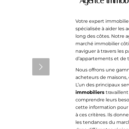
Agence immobil
Votre expert immobilier
spécialisée à aider les 
ellent choix
long des côtes. Notre 
marché immobilier côti
omme l'un des
naviguer à travers les p
oit pour générer
d’appartements et de te
ains en capital à
t
ux avantages aux
Nous offrons une gamm
inerons pourquoi
acheteurs de maisons, 
t…
L’un des principaux ser
immobiliers
travaillent
comprendre leurs besoin
cette information pour
à ces critères. Ils don
les tendances du marché
4
5
6