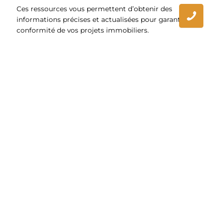
Ces ressources vous permettent d’obtenir des
informations précises et actualisées pour garantir la
conformité de vos projets immobiliers.
Toutes nos prestations à Ensuès la
Redonne
Agence home staging à Ensuès la Redonne
Appartements à vendre à Ensuès la Redonne
Assistance maîtrise d’ouvrage à Ensuès la
Redonne
Broker immobilier à Ensuès la Redonne
Chasseur d’appart à Ensuès la Redonne
Chasseur de maison à Ensuès la Redonne