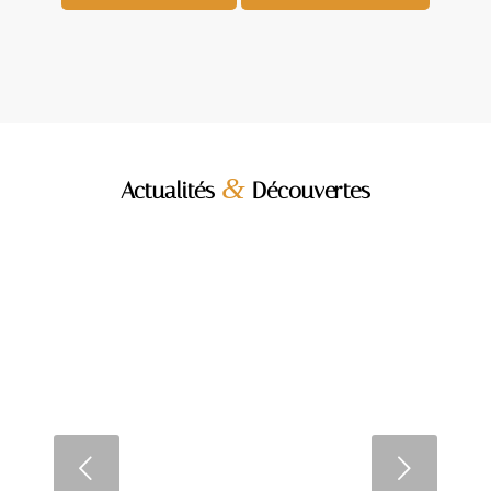
&
Actualités
Découvertes
Home staging 101 : les bases
essentielles pour réussir votre
transformation
Suivant