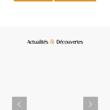
&
Actualités
Découvertes
Pourquoi l’immobilier est-il un
excellent choix
d’investissement ?
Suivant