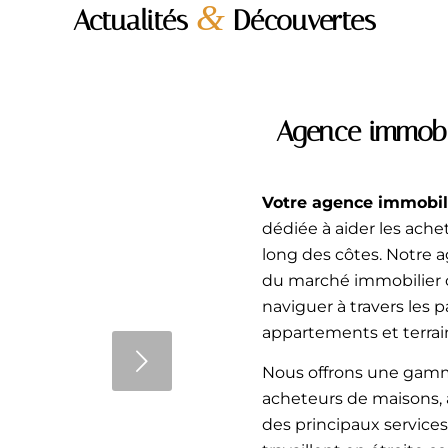
&
Actualités
Découvertes
Agence immobil
Votre agence immobili
dédiée à aider les ache
es pour réussir
long des côtes. Notre 
du marché immobilier c
e pour préparer
naviguer à travers les p
leur les points
appartements et terrain
rayant, le home
t
potentiels et
Nous offrons une gamm
t article, nous
acheteurs de maisons, 
tielles…
des principaux services