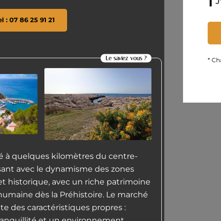
J
el : 07 86 25 91 21
Le saviez vous ?
* Ch
é à quelques kilomètres du centre-
essant avec le dynamisme des zones
l et historique, avec un riche patrimoine
umaine dès la Préhistoire. Le marché
te des caractéristiques propres :
tranquillité et un environnement