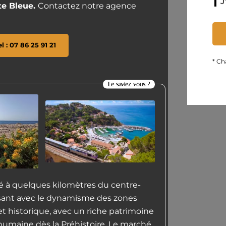
J
te Bleue.
Contactez notre agence
el : 07 86 25 91 21
* Ch
Le saviez vous ?
é à quelques kilomètres du centre-
essant avec le dynamisme des zones
l et historique, avec un riche patrimoine
umaine dès la Préhistoire. Le marché