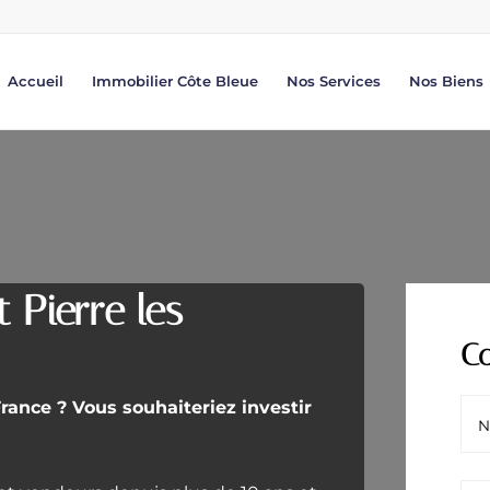
Accueil
Immobilier Côte Bleue
Nos Services
Nos Biens
 Pierre les
Co
ance ? Vous souhaiteriez investir