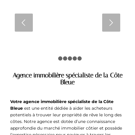
Mise en scène réussie :
comment valoriser chaque
pièce de votre maison
Suivant
LIRE LA SUITE
1
2
3
4
5
6
Agence immobilière spécialiste de la Côte
Bleue
Votre agence immobilière spécialiste de la Côte
Bleue
est une entité dédiée à aider les acheteurs
potentiels à trouver leur propriété de rêve le long des
côtes. Notre agence est dotée d’une connaissance
approfondie du marché immobilier côtier et possède
l’expertise nécessaire pour naviguer à travers les