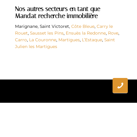
Nos autres secteurs en tant que
Mandat recherche immobilière
Marignane
,
Saint Victoret
,
Côte Bleue
,
Carry le
Rouet
,
Sausset les Pins
,
Ensuès la Redonne
,
Rove
,
Carro
,
La Couronne
,
Martigues
,
L’Estaque
,
Saint
Julien les Martigues
Mandat recherche immobilière à Saint Pierre les
Martigues ?