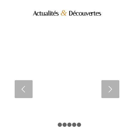
&
Actualités
Découvertes
Pourquoi l’immobilier est-il un
excellent choix
d’investissement ?
Suivant
LIRE LA SUITE
1
2
3
4
5
6