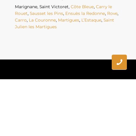
Marignane
,
Saint Victoret
,
Côte Bleue
,
Carry le
Rouet
,
Sausset les Pins
,
Ensuès la Redonne
,
Rove
,
Carro
,
La Couronne
,
Martigues
,
L’Estaque
,
Saint
Julien les Martigues
Vous recherchez un Secteur habitation idéal sportif à
Saint Pierre les Martigues ?
Ne cherchez plus !
Votre rêve immobilier commence
ici, sur la Côte Bleue.